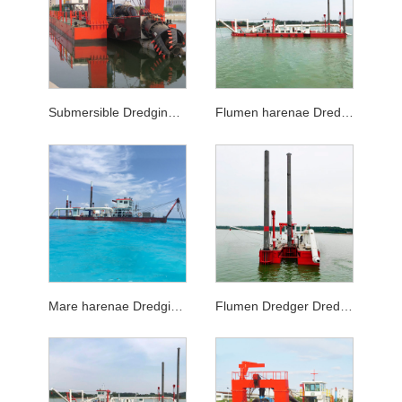
Submersible Dredging sentinam ad 25m profundum Cutter Suction Dredger Machina
Flumen harenae Dredging Cutter Suction Dredger
Mare harenae Dredging Cutter Suction Dredger
Flumen Dredger Dreder Dreder Dreder