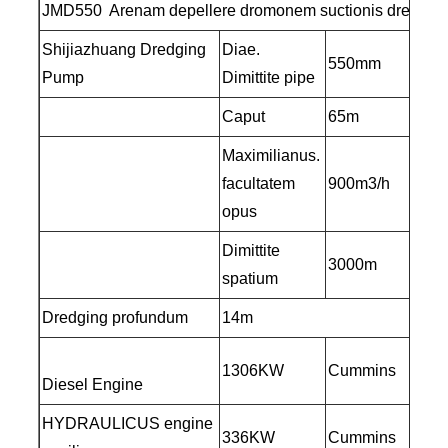
JMD550 Arenam depellere dromonem suctionis dredger
Shijiazhuang Dredging
Diae.
550mm
Pump
Dimittite pipe
Caput
65m
Maximilianus.
facultatem
900m3/h
opus
Dimittite
3000m
spatium
Dredging profundum
14m
1306KW
Cummins
Diesel Engine
HYDRAULICUS engine
336KW
Cummins