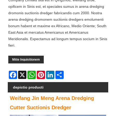
Company Limited sita est in Qingzhou, Weifang urbe,
opificem in Sinis est, et speciales sumus in arena dredging
dromonis suctionis dredger fabricandis cum 2000. Nostra
arena dredging dromonem suctionis dredgers emolumenti
bonum habent et maxime ex Africano, Medio Oriente; South
East Asia et mercatus Americanus et Americanus
Meridionalis. Expectamus ad longum tempus socium in Sinis
fieri.
Mitte Inquisitionem
Facebook
X
WhatsApp
Pinterest
LinkedIn
Share
depictio producti
Weifang Jin Meng Arena Dredging
Cutter Suctionis Dredger