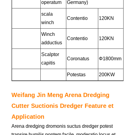
operatum
Germany)
scala
Contentio
120KN
winch
Winch
Contentio
120KN
adductius
Scalptor
Coronatus
Φ1800mm
capitis
Potestas
200KW
Weifang Jin Meng Arena Dredging
Cutter Suctionis Dredger Feature et
Application
Arena dredging dromonis suctus dredger potest
transire humilis pontem facile, moderatio locus et