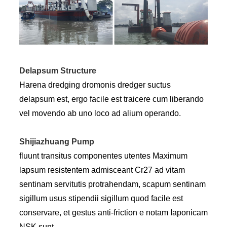
Delapsum Structure
Harena dredging dromonis dredger suctus
delapsum est, ergo facile est traicere cum liberando
vel movendo ab uno loco ad alium operando.
Shijiazhuang Pump
fluunt transitus componentes utentes Maximum
lapsum resistentem admisceant Cr27 ad vitam
sentinam servitutis protrahendam, scapum sentinam
sigillum usus stipendii sigillum quod facile est
conservare, et gestus anti-friction e notam Iaponicam
NSK sunt.