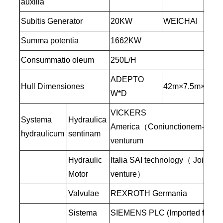
auxilia
Subitis Generator
20KW
WEICHAI
Summa potentia
1662KW
Consummatio oleum
250L/H
ADEPTO
Hull Dimensiones
42m×7.5m×2.0m
W*D
VICKERS
Systema
Hydraulica
America（Coniunctionem-
hydraulicum
sentinam
venturum
Hydraulic
Italia SAI technology（ Joint-
Motor
venture）
Valvulae
REXROTH Germania
Sistema
SIEMENS PLC (Imported from