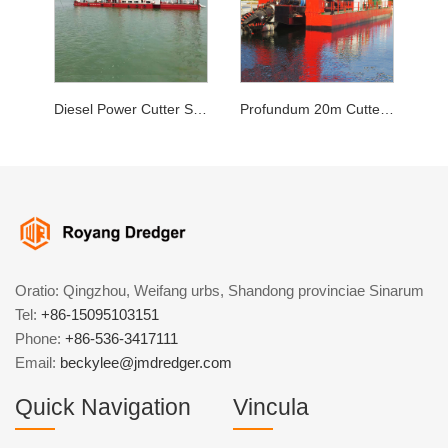
Diesel Power Cutter Suction Dredger
Profundum 20m Cutter Suctionis Dredger
Oratio: Qingzhou, Weifang urbs, Shandong provinciae Sinarum
Tel:
+86-15095103151
Phone:
+86-536-3417111
Email:
beckylee@jmdredger.com
Quick Navigation
Vincula